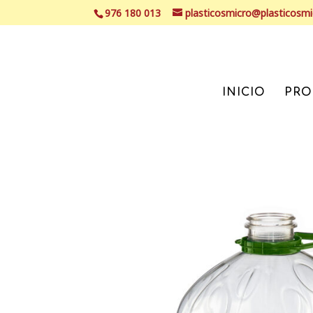
976 180 013
plasticosmicro@plasticosm
INICIO
PRO