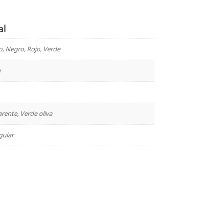
al
o, Negro, Rojo, Verde
n
rente, Verde oliva
gular