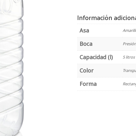
Información adicion
Asa
Amarill
Boca
Presió
Capacidad (l)
5 litros
Color
Transpa
Forma
Rectan