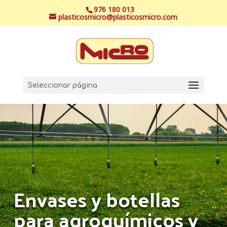
976 180 013
plasticosmicro@plasticosmicro.com
Seleccionar página
Envases y botellas
para agroquímicos y