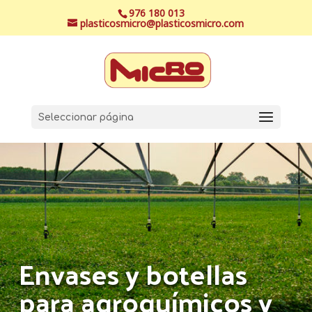
976 180 013
plasticosmicro@plasticosmicro.com
Seleccionar página
Envases y botellas
para agroquímicos y